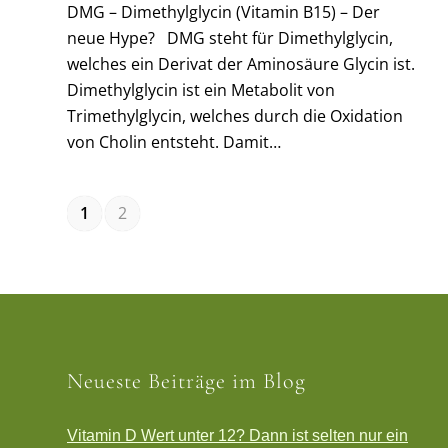
DMG – Dimethylglycin (Vitamin B15) – Der
neue Hype? DMG steht für Dimethylglycin,
welches ein Derivat der Aminosäure Glycin ist.
Dimethylglycin ist ein Metabolit von
Trimethylglycin, welches durch die Oxidation
von Cholin entsteht. Damit…
1
2
Neueste Beiträge im Blog
Vitamin D Wert unter 12? Dann ist selten nur ein