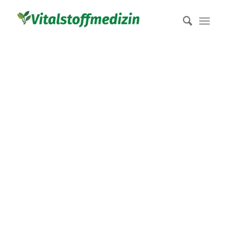
Praxis für
Vitalstoffmedizin
René Gräber