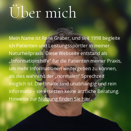
Über mich
Mein Name ist René Gräber, und seit 1998 begleite
ich Patienten und Leistungssportler in meiner
Naturheilpraxis. Diese Webseite entstand als
„Informationshilfe“ für die Patienten meiner Praxis,
um mehr Informationen weitergeben zu können,
als dies während der „normalen“ Sprechzeit
möglich ist. Die Inhalte sind unabhängig und rein
informativ – sie ersetzen keine ärztliche Beratung.
Hinweise zur
Nutzung finden Sie hier
.