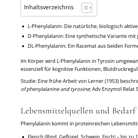
Inhaltsverzeichnis
L-Phenylalanin: Die natürliche, biologisch akti
D-Phenylalanin: Eine synthetische Variante mi
DL-Phenylalanin: Ein Racemat aus beiden Forme
Im Körper wird L-Phenylalanin in Tyrosin umgewan
essenziell für kognitive Funktionen, Blutdruckre
Studie: Eine frühe Arbeit von Lerner (1953) besch
of phenylalanine and tyrosine
; Adv Enzymol Relat S
Lebensmittelquellen und Bedarf
Phenylalanin kommt in proteinreichen Lebensmitte
Fleisch (Rind, Geflügel, Schwein, Fisch) – bis zu 