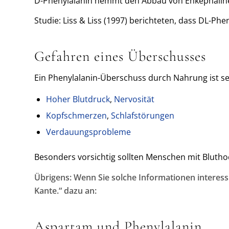
D-Phenylalanin hemmt den Abbau von Enkephaline
Studie: Liss & Liss (1997) berichteten, dass DL-Phe
Gefahren eines Überschusses
Ein Phenylalanin-Überschuss durch Nahrung ist s
Hoher Blutdruck
,
Nervosität
Kopfschmerzen
,
Schlafstörungen
Verdauungsprobleme
Besonders vorsichtig sollten Menschen mit Bluth
Übrigens: Wenn Sie solche Informationen interess
Kante.“ dazu an:
Aspartam und Phenylalanin