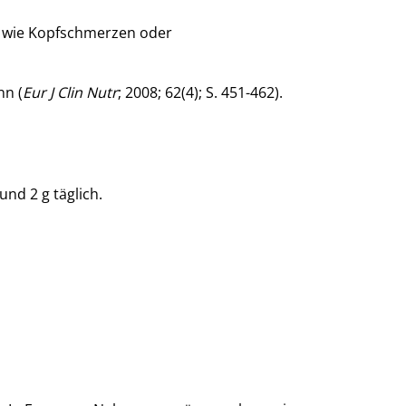
me wie Kopfschmerzen oder
nn (
Eur J Clin Nutr
; 2008; 62(4); S. 451-462).
nd 2 g täglich.