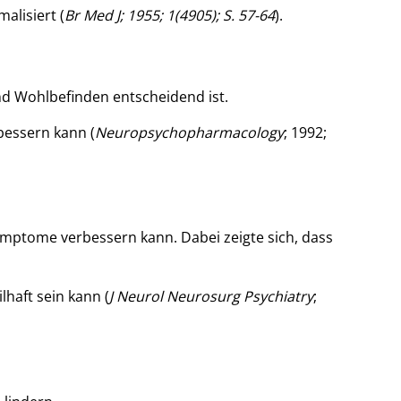
alisiert (
Br Med J; 1955; 1(4905); S. 57-64
).
und Wohlbefinden entscheidend ist.
bessern kann (
Neuropsychopharmacology
; 1992;
ymptome verbessern kann. Dabei zeigte sich, dass
lhaft sein kann (
J Neurol Neurosurg Psychiatry
;