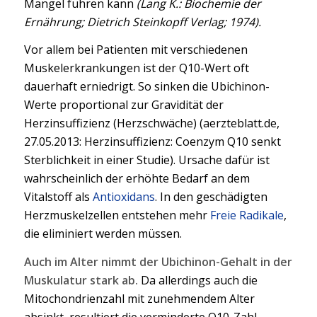
Mangel führen kann
(Lang K.: Biochemie der
Ernährung; Dietrich Steinkopff Verlag; 1974).
Vor allem bei Patienten mit verschiedenen
Muskelerkrankungen ist der Q10-Wert oft
dauerhaft erniedrigt. So sinken die Ubichinon-
Werte proportional zur Gravidität der
Herzinsuffizienz (Herzschwäche) (aerzteblatt.de,
27.05.2013: Herzinsuffizienz: Coenzym Q10 senkt
Sterblichkeit in einer Studie). Ursache dafür ist
wahrscheinlich der erhöhte Bedarf an dem
Vitalstoff als
Antioxidans
. In den geschädigten
Herzmuskelzellen entstehen mehr
Freie Radikale
,
die eliminiert werden müssen.
Auch im Alter nimmt der Ubichinon-Gehalt in der
Muskulatur stark ab.
Da allerdings auch die
Mitochondrienzahl mit zunehmendem Alter
absinkt, resultiert die verminderte Q10-Zahl