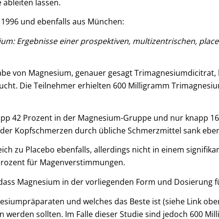
 ableiten lassen.
 1996 und ebenfalls aus München:
m: Ergebnisse einer prospektiven, multizentrischen, plac
Gabe von Magnesium, genauer gesagt Trimagnesiumdicitrat, be
ucht. Die Teilnehmer erhielten 600 Milligramm Trimagnesiu
napp 42 Prozent in der Magnesium-Gruppe und nur knapp 16 
er Kopfschmerzen durch übliche Schmerzmittel sank ebenf
leich zu Placebo ebenfalls, allerdings nicht in einem signi
 Prozent für Magenverstimmungen.
ass Magnesium in der vorliegenden Form und Dosierung für 
nesiumpräparaten und welches das Beste ist (siehe Link o
 werden sollten. Im Falle dieser Studie sind jedoch 600 M