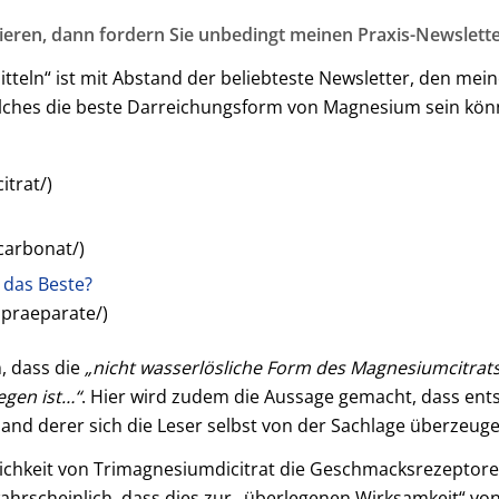
ieren, dann fordern Sie unbedingt meinen Praxis-Newslette
teln“ ist mit Abstand der beliebteste Newsletter, den mei
ches die beste Darreichungsform von Magnesium sein könnte
trat/)
carbonat/)
das Beste?
praeparate/)
, dass die
„nicht wasserlösliche Form des Magnesiumcitrats,
egen ist…“
. Hier wird zudem die Aussage gemacht, dass en
nhand derer sich die Leser selbst von der Sachlage überzeug
lichkeit von Trimagnesiumdicitrat die Geschmacksrezeptore
wahrscheinlich, dass dies zur „überlegenen Wirksamkeit“ von