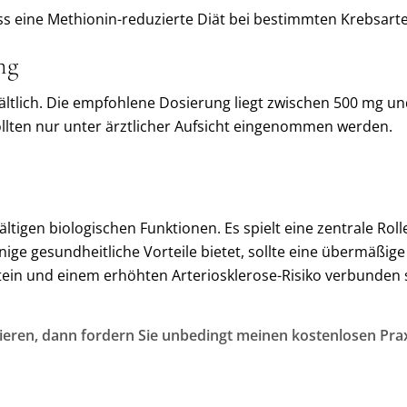
ass eine Methionin-reduzierte Diät bei bestimmten Krebsarten 
ng
ältlich. Die empfohlene Dosierung liegt zwischen 500 mg un
llten nur unter ärztlicher Aufsicht eingenommen werden.
fältigen biologischen Funktionen. Es spielt eine zentrale Ro
ige gesundheitliche Vorteile bietet, sollte eine übermäßig
in und einem erhöhten Arteriosklerose-Risiko verbunden sei
ieren, dann fordern Sie unbedingt meinen kostenlosen Prax