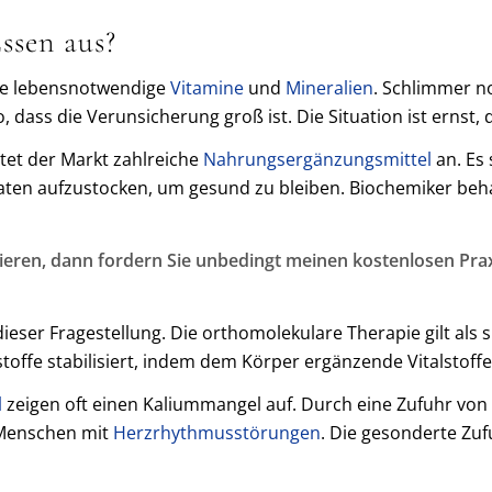
ssen aus?
ige lebensnotwendige
Vitamine
und
Mineralien
. Schlimmer n
 dass die Verunsicherung groß ist. Die Situation ist erns
tet der Markt zahlreiche
Nahrungsergänzungsmittel
an. Es 
ten aufzustocken, um gesund zu bleiben. Biochemiker beh
ieren, dann fordern Sie unbedingt meinen kostenlosen Prax
ieser Fragestellung. Die orthomolekulare Therapie gilt als 
toffe stabilisiert, indem dem Körper ergänzende Vitalstoff
l
zeigen oft einen Kaliummangel auf. Durch eine Zufuhr vo
i Menschen mit
Herzrhythmusstörungen
. Die gesonderte Zu