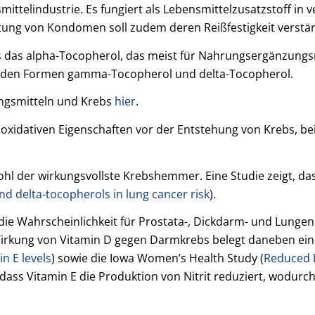
nsmittelindustrie. Es fungiert als Lebensmittelzusatzstoff i
tung von Kondomen soll zudem deren Reißfestigkeit verstä
 das alpha-Tocopherol, das meist für Nahrungsergänzungsmi
unden Formen gamma-Tocopherol und delta-Tocopherol.
gsmitteln und Krebs
hier
.
oxidativen Eigenschaften vor der Entstehung von Krebs, be
ohl der wirkungsvollste Krebshemmer. Eine Studie zeigt, das
nd delta-tocopherols in lung cancer risk
).
ie Wahrscheinlichkeit für Prostata-, Dickdarm- und Lungenkr
irkung von Vitamin D gegen Darmkrebs belegt daneben ein
n E levels
) sowie die Iowa Women’s Health Study (
Reduced R
 dass Vitamin E die Produktion von Nitrit reduziert, wodur