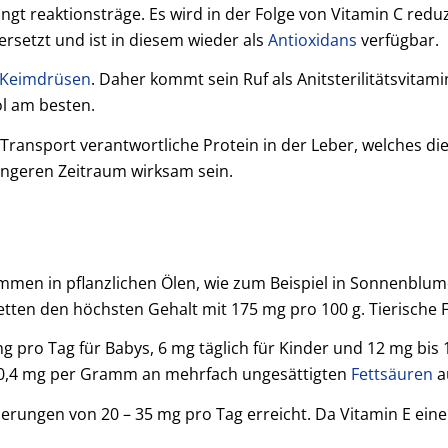
ingt reaktionsträge. Es wird in der Folge von Vitamin C redu
ersetzt und ist in diesem wieder als
Antioxidans
verfügbar.
Keimdrüsen
. Daher kommt sein Ruf als Anitsterilitätsvita
l am besten.
 Transport verantwortliche Protein in der Leber, welches di
ängeren Zeitraum wirksam sein.
en in pflanzlichen Ölen, wie zum Beispiel in Sonnenblume
etten den höchsten Gehalt mit 175 mg pro 100 g. Tierische Fe
g pro Tag für Babys, 6 mg täglich für Kinder und 12 mg bis
en 0,4 mg per Gramm an mehrfach ungesättigten
Fettsäuren
a
rungen von 20 – 35 mg pro Tag erreicht. Da Vitamin E eine ä