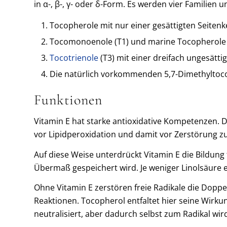
in α-, β-, γ- oder δ-Form. Es werden vier Familien
Tocopherole mit nur einer gesättigten Seitenk
Tocomonoenole (T1) und marine Tocopherole (
Tocotrienole
(T3) mit einer dreifach ungesätti
Die natürlich vorkommenden 5,7-Dimethyltoco
Funktionen
Vitamin E hat starke antioxidative Kompetenzen. D
vor Lipidperoxidation und damit vor Zerstörung z
Auf diese Weise unterdrückt Vitamin E die Bildun
Übermaß gespeichert wird. Je weniger Linolsäure 
Ohne Vitamin E zerstören freie Radikale die Doppe
Reaktionen. Tocopherol entfaltet hier seine Wirkun
neutralisiert, aber dadurch selbst zum Radikal wir