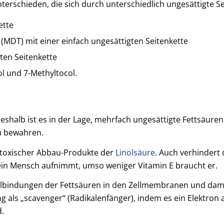
 unterschieden, die sich durch unterschiedlich ungesättigte 
ette
MDT) mit einer einfach ungesättigten Seitenkette
gten Seitenkette
l und 7-Methyltocol.
eshalb ist es in der Lage, mehrfach ungesättigte Fettsäur
u bewahren.
g toxischer Abbau-Produkte der
Linolsäure
. Auch verhindert 
ein Mensch aufnimmt, umso weniger Vitamin E braucht er.
lbindungen der Fettsäuren in den Zellmembranen und damit 
g als „scavenger“ (Radikalenfänger), indem es ein Elektron 
d.