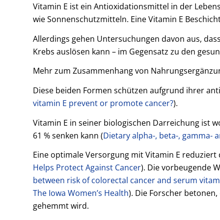
Vitamin E ist ein Antioxidationsmittel in der Lebe
wie Sonnenschutzmitteln. Eine Vitamin E Beschich
Allerdings gehen Untersuchungen davon aus, dass
Krebs auslösen kann – im Gegensatz zu den ges
Mehr zum Zusammenhang von Nahrungsergänzun
Diese beiden Formen schützen aufgrund ihrer anti
vitamin E prevent or promote cancer?
).
Vitamin E in seiner biologischen Darreichung ist w
61 % senken kann (
Dietary alpha-, beta-, gamma- a
Eine optimale Versorgung mit Vitamin E reduziert d
Helps Protect Against Cancer
). Die vorbeugende W
between risk of colorectal cancer and serum vitami
The Iowa Women’s Health
). Die Forscher betonen,
gehemmt wird.