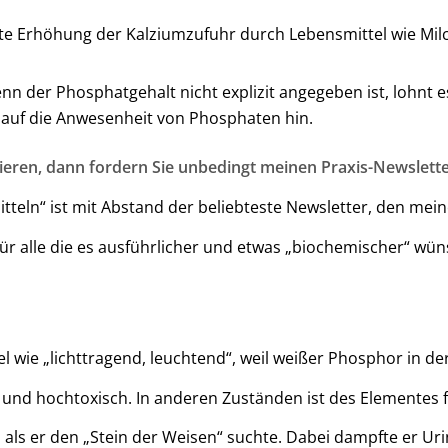
te Erhöhung der Kalziumzufuhr durch Lebensmittel wie Mil
nn der Phosphatgehalt nicht explizit angegeben ist, lohnt es 
auf die Anwesenheit von Phosphaten hin.
ieren, dann fordern Sie unbedingt meinen Praxis-Newslette
teln“ ist mit Abstand der beliebteste Newsletter, den mei
ür alle die es ausführlicher und etwas „biochemischer“ wüns
 wie „lichttragend, leuchtend“, weil weißer Phosphor in de
h und hochtoxisch. In anderen Zuständen ist des Elementes fa
ls er den „Stein der Weisen“ suchte. Dabei dampfte er Urin