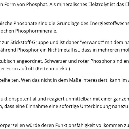
n Form von Phosphat. Als mineralisches Elektrolyt ist das 
sche Phosphate sind die Grundlage des Energiestoffwechsel
nochen Phosphorminerale.
t zur Stickstoff-Gruppe und ist daher “verwandt“ mit dem
ährend Phosphor ein Nichtmetall ist, dass in mehreren molek
ubisch angeordnet. Schwarzer und roter Phosphor sind entw
r Form auftritt (Kettenmolekül).
Einzelheiten. Wen das nicht in dem Maße interessiert, kan
ktionspotential und reagiert unmittelbar mit einer ganz
ch, dass eine Einnahme eine sofortige Unterbindung nahezu
Körperzellen würde deren Funktionsfähigkeit vollkommen z