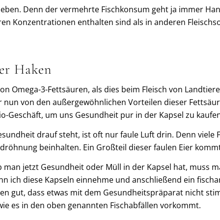
er leben. Denn der vermehrte Fischkonsum geht ja immer Ha
ren Konzentrationen enthalten sind als in anderen Fleischs
ter Haken
 Omega-3-Fettsäuren, als dies beim Fleisch von Landtieren d
ir nun von den außergewöhnlichen Vorteilen dieser Fettsä
Bio-Geschäft, um uns Gesundheit pur in der Kapsel zu kaufen
sundheit drauf steht, ist oft nur faule Luft drin. Denn viel
tdröhnung beinhalten. Ein Großteil dieser faulen Eier komm
ob man jetzt Gesundheit oder Müll in der Kapsel hat, muss m
n ich diese Kapseln einnehme und anschließend ein fischar
n gut, dass etwas mit dem Gesundheitspräparat nicht stimm
wie es in den oben genannten Fischabfällen vorkommt.