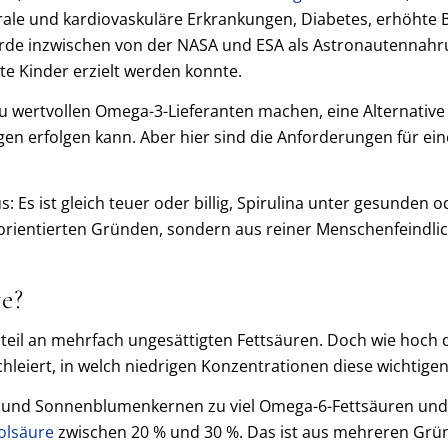
rale und kardiovaskuläre Erkrankungen, Diabetes, erhöhte
de inzwischen von der NASA und ESA als Astronautennahrung
rte Kinder erzielt werden konnte.
u wertvollen Omega-3-Lieferanten machen, eine Alternative 
gen erfolgen kann. Aber hier sind die Anforderungen für ei
us: Es ist gleich teuer oder billig, Spirulina unter gesunde
itorientierten Gründen, sondern aus reiner Menschenfeindlic
ve?
teil an mehrfach ungesättigten Fettsäuren. Doch wie hoch 
schleiert, in welch niedrigen Konzentrationen diese wichtig
s und Sonnenblumenkernen zu viel Omega-6-Fettsäuren und z
olsäure
zwischen 20 % und 30 %. Das ist aus mehreren Grü