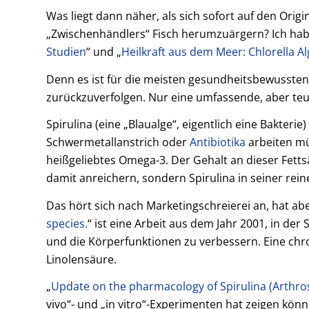
Was liegt dann näher, als sich sofort auf den Ori
„Zwischenhändlers“ Fisch herumzuärgern? Ich habe
Studien
“ und „
Heilkraft aus dem Meer: Chlorella A
Denn es ist für die meisten gesundheitsbewusste
zurückzuverfolgen. Nur eine umfassende, aber teur
Spirulina (eine „Blaualge“, eigentlich eine Bakte
Schwermetallanstrich oder
Antibiotika
arbeiten mü
heißgeliebtes Omega-3. Der Gehalt an dieser Fettsä
damit anreichern, sondern Spirulina in seiner re
Das hört sich nach Marketingschreierei an, hat abe
species.
“ ist eine Arbeit aus dem Jahr 2001, in der
und die Körperfunktionen zu verbessern. Eine ch
Linolensäure.
„
Update on the pharmacology of Spirulina (Arthro
vivo“- und „in vitro“-Experimenten hat zeigen könn