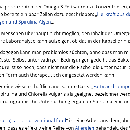
ginalproduzenten der Omega-3-Fettsäuren zu konzentrieren, d
 bereits ein paar Zeilen dazu geschrieben: „
Heilkraft aus 
lgen und Spirulina Algen
„.
n Menschen überhaupt nicht möglich, den Inhalt der Omega
e Laboranalyse kann aufzeigen, ob das in der Kapsel drin is
rie) dagegen kann man problemlos züchten, ohne dass man mit
sste. Selbst unter widrigen Bedingungen gedeiht das Bakte
ure ist so hoch, dass nicht nur die Fische, die unter natür
inen Form auch therapeutisch eingesetzt werden kann.
r eine wissenschaftlich anerkannte Basis. „
Fatty acid compo
 Spirulina und Chlorella vulgaris als geeignet bezeichnet wer
romatographische Untersuchung ergab für Spirulina eine u
spira), an unconventional food
“ ist eine Arbeit aus dem Jahr 
en, dass es effektiv eine Reihe von
Allergien
behandelt, des