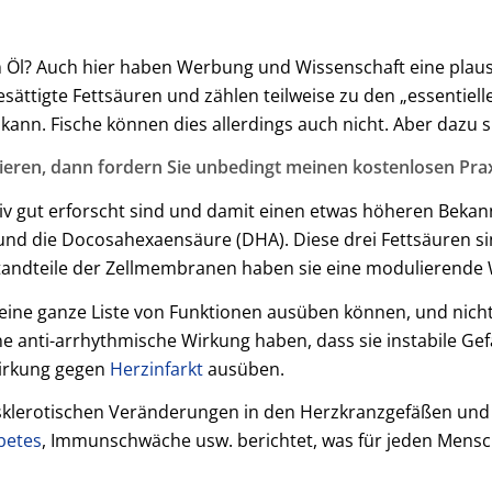
 Öl? Auch hier haben Werbung und Wissenschaft eine plaus
gesättigte Fettsäuren und zählen teilweise zu den „essentie
 kann. Fische können dies allerdings auch nicht. Aber dazu 
ieren, dann fordern Sie unbedingt meinen kostenlosen Pra
tiv gut erforscht sind und damit einen etwas höheren Bekan
nd die Docosahexaensäure (DHA). Diese drei Fettsäuren sin
andteile der Zellmembranen haben sie eine modulierende Wi
eine ganze Liste von Funktionen ausüben können, und nicht
ine anti-arrhythmische Wirkung haben, dass sie instabile 
Wirkung gegen
Herzinfarkt
ausüben.
sklerotischen Veränderungen in den Herzkranzgefäßen und
betes
, Immunschwäche usw. berichtet, was für jeden Mensc