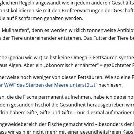
gleichen Regeln angewandt wie in jedem anderen Geschäfts
nst kollidieren sie mit den Profiterwartungen der Geschäfts
 die auf Fischfarmen gehalten werden.
Müllhaufen“, denn es werden wirklich tonnenweise Antibioti
der Tiere untereinander entstehen. Das Futter der Tiere bes
sche (genau wie wir) selbst keine Omega-3-Fettsäuren synthe
aus Algen. Aber ein „ökonomisch ernährter“ = gezüchteter F
herweise noch weniger von diesen Fettsäuren. Wie so eine F
der WWF das Sterben der Meere unterstützt
“ nachlesen.
n, die die Fische permanent aufnehmen, habe ich dabei noch
us dem gesunden Fischöl die Gesundheit herausgetrieben wir
in haben: Gifte, Gifte und Gifte – nur diesmal auf mariner 
ngeweidebereich der Fische gemacht wird – besonders der L
dass wir es hier nicht mehr mit einer gesundheitsfreien Kap