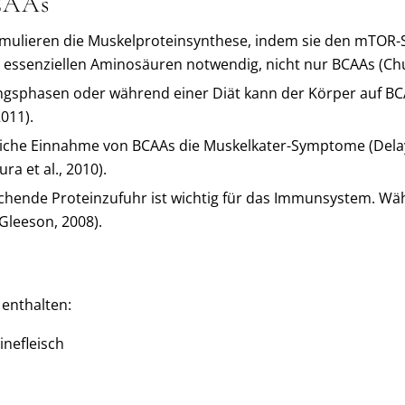
BCAAs
mulieren die Muskelproteinsynthese, indem sie den mTOR-Sig
e essenziellen Aminosäuren notwendig, nicht nur BCAAs (Chu
ungsphasen oder während einer Diät kann der Körper auf B
011).
zliche Einnahme von BCAAs die Muskelkater-Symptome (Del
a et al., 2010).
chende Proteinzufuhr ist wichtig für das Immunsystem. Währ
Gleeson, 2008).
 enthalten:
nefleisch