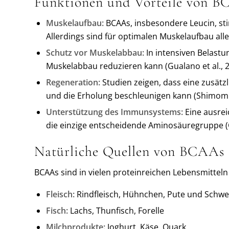
Funktionen und Vorteile von 
Muskelaufbau:
BCAAs, insbesondere Leucin, sti
Allerdings sind für optimalen Muskelaufbau all
Schutz vor Muskelabbau:
In intensiven Belast
Muskelabbau reduzieren kann (Gualano et al., 2
Regeneration:
Studien zeigen, dass eine zusät
und die Erholung beschleunigen kann (Shimomur
Unterstützung des Immunsystems:
Eine ausrei
die einzige entscheidende Aminosäuregruppe (
Natürliche Quellen von BCAAs
BCAAs sind in vielen proteinreichen Lebensmitteln
Fleisch:
Rindfleisch, Hühnchen, Pute und Schwei
Fisch:
Lachs, Thunfisch, Forelle
Milchprodukte:
Joghurt, Käse, Quark