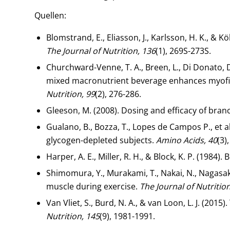
Quellen:
Blomstrand, E., Eliasson, J., Karlsson, H. K., &
The Journal of Nutrition, 136
(1), 269S-273S.
Churchward-Venne, T. A., Breen, L., Di Donato, D. 
mixed macronutrient beverage enhances myofibr
Nutrition, 99
(2), 276-286.
Gleeson, M. (2008). Dosing and efficacy of bra
Gualano, B., Bozza, T., Lopes de Campos P., et 
glycogen-depleted subjects.
Amino Acids, 40
(3)
Harper, A. E., Miller, R. H., & Block, K. P. (198
Shimomura, Y., Murakami, T., Nakai, N., Nagasak
muscle during exercise.
The Journal of Nutritio
Van Vliet, S., Burd, N. A., & van Loon, L. J. (2
Nutrition, 145
(9), 1981-1991.