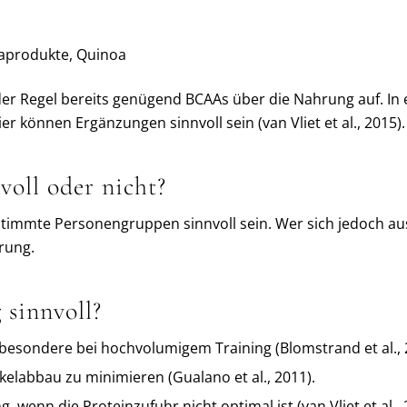
japrodukte, Quinoa
der Regel bereits genügend BCAAs über die Nahrung auf. In 
r können Ergänzungen sinnvoll sein (van Vliet et al., 2015).
oll oder nicht?
stimmte Personengruppen sinnvoll sein. Wer sich jedoch a
rung.
 sinnvoll?
sbesondere bei hochvolumigem Training (Blomstrand et al., 
elabbau zu minimieren (Gualano et al., 2011).
wenn die Proteinzufuhr nicht optimal ist (van Vliet et al., 