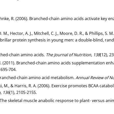
 Köhnke, R. (2006). Branched-chain amino acids activate key en
M., Hector, A. J., Mitchell, C. J., Moore, D. R., & Phillips, S
illar protein synthesis in young men: a double-blind, rand
nched-chain amino acids.
The Journal of Nutrition, 138
(12), 2
al. (2011). Branched-chain amino acids supplementation enha
, 695-704.
4). Branched-chain amino acid metabolism.
Annual Review of Nut
i, M., & Harris, R. A. (2006). Exercise promotes BCAA catabo
n, 136
(1), 210S-215S.
015). The skeletal muscle anabolic response to plant- versus 