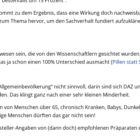
r bestenfalls um 15 Prozent“.
e kommt zu dem Ergebnis, dass eine Wirkung doch nachweis
zum Thema hervor, um den Sachverhalt fundiert aufzukläre
wesen sein, die von den Wissenschaftlern gesichtet wurden,
das ja schon einen 100% Unterschied ausmacht (
Pillen statt
llgemeinbevölkerung“ nicht sinnvoll, darin sind sich DAZ un
den. Das klingt ganz nach einer sehr kleinen Minderheit.
n von Menschen über 65, chronisch Kranken, Babys, Dunke
nige Menschen dürften das gar nicht sein!
teller-Angaben von (dann doch) empfohlenen Präparaten ei