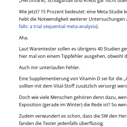
„Herzinfarkt, Schlaganfall und Krebs gar nicht ode
Wie jetzt? 15 Prozent bedeutet: eine Meta-Studi
hebt die Notwendigkeit weiterer Untersuchungen 
falls: a trial sequential meta-analysis
).
Aha.
Laut Warentester sollen es übrigens 40 Studien ge
hier mal von einem Tippfehler ausgehen, obwohl 
Auch mir unterlaufen Fehler.
Eine Supplementierung von Vitamin D sei für die „A
sollten mit dem Vital-Stoff zusätzlich versorgt wer
Doch wie viele Menschen gehören denn dazu, wen
Exposition (gerade im Winter) die Rede ist? So we
Zudem verwundert es schon, dass die SW den Hers
fanden die Tester jedenfalls überflüssig.