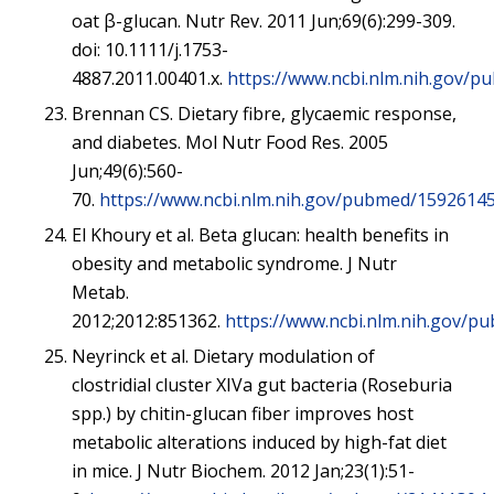
oat β-glucan. Nutr Rev. 2011 Jun;69(6):299-309.
doi: 10.1111/j.1753-
4887.2011.00401.x.
https://www.ncbi.nlm.nih.gov/
Brennan CS. Dietary fibre, glycaemic response,
and diabetes. Mol Nutr Food Res. 2005
Jun;49(6):560-
70.
https://www.ncbi.nlm.nih.gov/pubmed/15926145
El Khoury et al. Beta glucan: health benefits in
obesity and metabolic syndrome. J Nutr
Metab.
2012;2012:851362.
https://www.ncbi.nlm.nih.gov/
Neyrinck et al. Dietary modulation of
clostridial cluster XIVa gut bacteria (Roseburia
spp.) by chitin-glucan fiber improves host
metabolic alterations induced by high-fat diet
in mice. J Nutr Biochem. 2012 Jan;23(1):51-