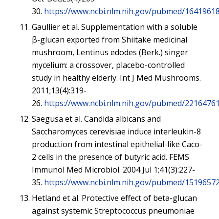
30.
https://www.ncbi.nlm.nih.gov/pubmed/16419618
Gaullier et al. Supplementation with a soluble
β-glucan exported from Shiitake medicinal
mushroom, Lentinus edodes (Berk.) singer
mycelium: a crossover, placebo-controlled
study in healthy elderly. Int J Med Mushrooms.
2011;13(4):319-
26.
https://www.ncbi.nlm.nih.gov/pubmed/2216476
Saegusa et al. Candida albicans and
Saccharomyces cerevisiae induce interleukin-8
production from intestinal epithelial-like Caco-
2 cells in the presence of butyric acid. FEMS
Immunol Med Microbiol. 2004 Jul 1;41(3):227-
35.
https://www.ncbi.nlm.nih.gov/pubmed/1519657
Hetland et al. Protective effect of beta-glucan
against systemic Streptococcus pneumoniae