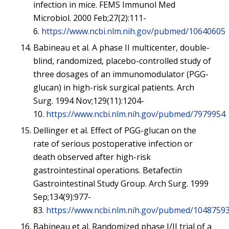
infection in mice. FEMS Immunol Med
Microbiol. 2000 Feb;27(2):111-
6.
https://www.ncbi.nlm.nih.gov/pubmed/10640605
Babineau et al. A phase II multicenter, double-
blind, randomized, placebo-controlled study of
three dosages of an immunomodulator (PGG-
glucan) in high-risk surgical patients. Arch
Surg. 1994 Nov;129(11):1204-
10.
https://www.ncbi.nlm.nih.gov/pubmed/7979954
Dellinger et al. Effect of PGG-glucan on the
rate of serious postoperative infection or
death observed after high-risk
gastrointestinal operations. Betafectin
Gastrointestinal Study Group. Arch Surg. 1999
Sep;134(9):977-
83.
https://www.ncbi.nlm.nih.gov/pubmed/1048759
Babineau et al. Randomized phase I/II trial of a