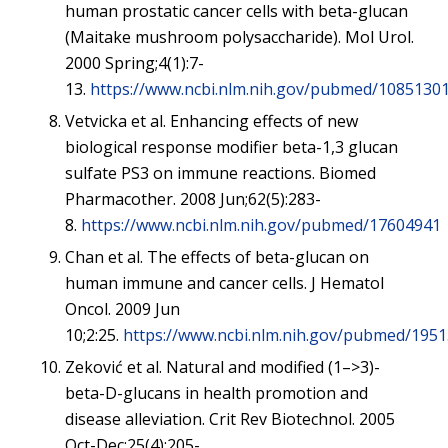
human prostatic cancer cells with beta-glucan
(Maitake mushroom polysaccharide). Mol Urol.
2000 Spring;4(1):7-
13.
https://www.ncbi.nlm.nih.gov/pubmed/1085130
Vetvicka et al. Enhancing effects of new
biological response modifier beta-1,3 glucan
sulfate PS3 on immune reactions. Biomed
Pharmacother. 2008 Jun;62(5):283-
8.
https://www.ncbi.nlm.nih.gov/pubmed/17604941
Chan et al. The effects of beta-glucan on
human immune and cancer cells. J Hematol
Oncol. 2009 Jun
10;2:25.
https://www.ncbi.nlm.nih.gov/pubmed/195
Zeković et al. Natural and modified (1–>3)-
beta-D-glucans in health promotion and
disease alleviation. Crit Rev Biotechnol. 2005
Oct-Dec;25(4):205-