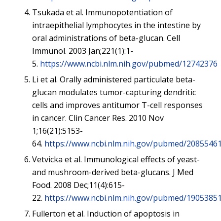
Tsukada et al. Immunopotentiation of
intraepithelial lymphocytes in the intestine by
oral administrations of beta-glucan. Cell
Immunol. 2003 Jan;221(1):1-
5.
https://www.ncbi.nlm.nih.gov/pubmed/12742376
Li et al. Orally administered particulate beta-
glucan modulates tumor-capturing dendritic
cells and improves antitumor T-cell responses
in cancer. Clin Cancer Res. 2010 Nov
1;16(21):5153-
64.
https://www.ncbi.nlm.nih.gov/pubmed/2085546
Vetvicka et al. Immunological effects of yeast-
and mushroom-derived beta-glucans. J Med
Food. 2008 Dec;11(4):615-
22.
https://www.ncbi.nlm.nih.gov/pubmed/1905385
Fullerton et al. Induction of apoptosis in