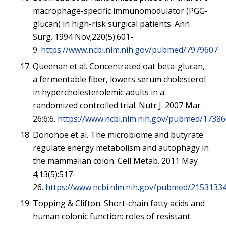
macrophage-specific immunomodulator (PGG-
glucan) in high-risk surgical patients. Ann
Surg. 1994 Nov;220(5):601-
9.
https://www.ncbi.nlm.nih.gov/pubmed/7979607
Queenan et al. Concentrated oat beta-glucan,
a fermentable fiber, lowers serum cholesterol
in hypercholesterolemic adults in a
randomized controlled trial. Nutr J. 2007 Mar
26;6:6.
https://www.ncbi.nlm.nih.gov/pubmed/1738
Donohoe et al. The microbiome and butyrate
regulate energy metabolism and autophagy in
the mammalian colon. Cell Metab. 2011 May
4;13(5):517-
26.
https://www.ncbi.nlm.nih.gov/pubmed/2153133
Topping & Clifton. Short-chain fatty acids and
human colonic function: roles of resistant