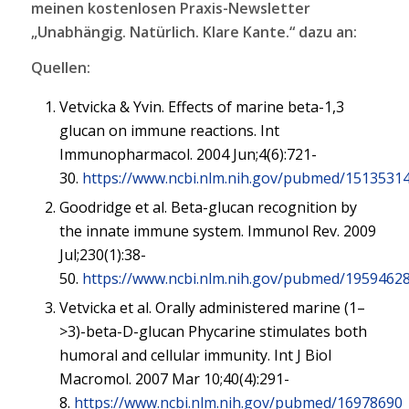
meinen kostenlosen Praxis-Newsletter
„Unabhängig. Natürlich. Klare Kante.“ dazu an:
Quellen:
Vetvicka & Yvin. Effects of marine beta-1,3
glucan on immune reactions. Int
Immunopharmacol. 2004 Jun;4(6):721-
30.
https://www.ncbi.nlm.nih.gov/pubmed/1513531
Goodridge et al. Beta-glucan recognition by
the innate immune system. Immunol Rev. 2009
Jul;230(1):38-
50.
https://www.ncbi.nlm.nih.gov/pubmed/1959462
Vetvicka et al. Orally administered marine (1–
>3)-beta-D-glucan Phycarine stimulates both
humoral and cellular immunity. Int J Biol
Macromol. 2007 Mar 10;40(4):291-
8.
https://www.ncbi.nlm.nih.gov/pubmed/16978690