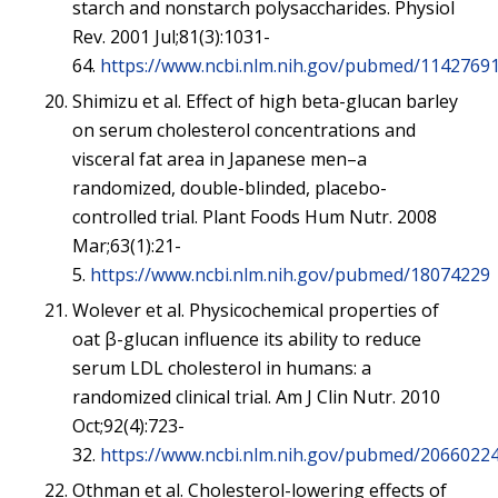
starch and nonstarch polysaccharides. Physiol
Rev. 2001 Jul;81(3):1031-
64.
https://www.ncbi.nlm.nih.gov/pubmed/1142769
Shimizu et al. Effect of high beta-glucan barley
on serum cholesterol concentrations and
visceral fat area in Japanese men–a
randomized, double-blinded, placebo-
controlled trial. Plant Foods Hum Nutr. 2008
Mar;63(1):21-
5.
https://www.ncbi.nlm.nih.gov/pubmed/18074229
Wolever et al. Physicochemical properties of
oat β-glucan influence its ability to reduce
serum LDL cholesterol in humans: a
randomized clinical trial. Am J Clin Nutr. 2010
Oct;92(4):723-
32.
https://www.ncbi.nlm.nih.gov/pubmed/2066022
Othman et al. Cholesterol-lowering effects of