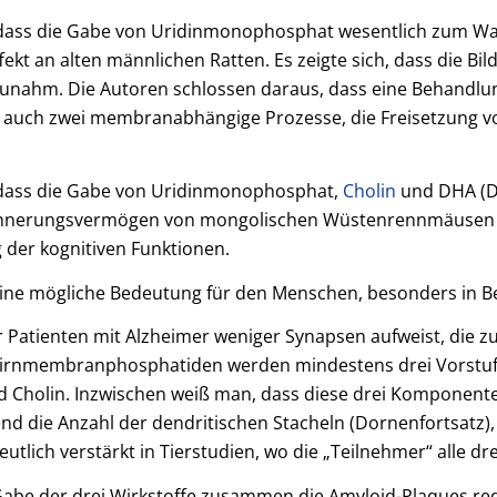
 dass die Gabe von Uridinmonophosphat wesentlich zum Wa
ffekt an alten männlichen Ratten. Es zeigte sich, dass die
zunahm. Die Autoren schlossen daraus, dass eine Behandlu
 auch zwei membranabhängige Prozesse, die Freisetzung 
 dass die Gabe von Uridinmonophosphat,
Cholin
und DHA (Do
Erinnerungsvermögen von mongolischen Wüstenrennmäusen 
 der kognitiven Funktionen.
eine mögliche Bedeutung für den Menschen, besonders in B
 Patienten mit Alzheimer weniger Synapsen aufweist, die 
 Hirnmembranphosphatiden werden mindestens drei Vorstuf
 Cholin. Inzwischen weiß man, dass diese drei Komponent
nd die Anzahl der dendritischen Stacheln (Dornenfortsatz),
eutlich verstärkt in Tierstudien, wo die „Teilnehmer“ alle d
 Gabe der drei Wirkstoffe zusammen die Amyloid-Plaques re