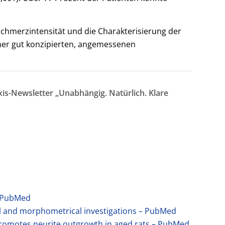
chmerzintensität und die Charakterisierung der
ner gut konzipierten, angemessenen
is-Newsletter „Unabhängig. Natürlich. Klare
d
 – PubMed
cal and morphometrical investigations – PubMed
romotes neurite outgrowth in aged rats – PubMed