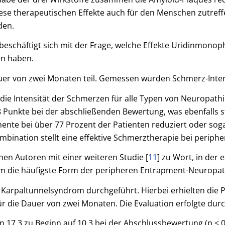
ese therapeutischen Effekte auch für den Menschen zutreff
den.
beschäftigt sich mit der Frage, welche Effekte Uridinmonop
en haben.
auer von zwei Monaten teil. Gemessen wurden Schmerz-Inte
e Intensität der Schmerzen für alle Typen von Neuropathien
Punkte bei der abschließenden Bewertung, was ebenfalls st
e bei über 77 Prozent der Patienten reduziert oder soga
bination stellt eine effektive Schmerztherapie bei periph
hen Autoren mit einer weiteren Studie [
11
] zu Wort, in der
 die häufigste Form der peripheren Entrapment-Neuropath
 Karpaltunnelsyndrom durchgeführt. Hierbei erhielten die Pa
r die Dauer von zwei Monaten. Die Evaluation erfolgte du
 17,3 zu Beginn auf 10,3 bei der Abschlussbewertung (p < 0