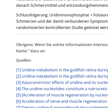
danach Schmerzmittel und entzündungshemmende 
Schlussfolgerung: Uridinmonophosphat + Folsäure
Schmerzen und der damit verbundenen Symptome. W
randomisierten kontrollierten Studie getestet werd
Übrigens: Wenn Sie solche Informationen interess
Kante.“ dazu an:
Quellen:
[1] Uridine metabolism in the goldfish retina duri
[2] Uridine metabolism in the goldfish retina dur
[3] Vasoconstrictor effects of uridine and its nuc
[4] The uridine nucleotides constitute a natriure
[5] [Acceleration of muscle regeneration by nucl
[6] Acceleration of nerve and muscle regeneratio
[7] Dietary uridine-5′-monophosphate supplemen