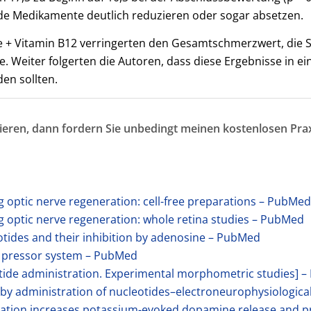
Medikamente deutlich reduzieren oder sogar absetzen.
 + Vitamin B12 verringerten den Gesamtschmerzwert, die S
eiter folgerten die Autoren, dass diese Ergebnisse in ei
en sollten.
ieren, dann fordern Sie unbedingt meinen kostenlosen Prax
ng optic nerve regeneration: cell-free preparations – PubMe
ing optic nerve regeneration: whole retina studies – PubMed
leotides and their inhibition by adenosine – PubMed
tic pressor system – PubMed
eotide administration. Experimental morphometric studies]
n by administration of nucleotides–electroneurophysiologi
tation increases potassium-evoked dopamine release and p