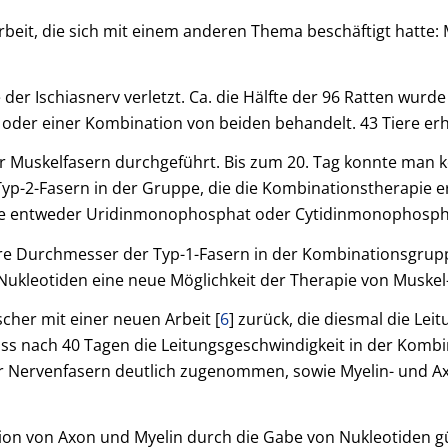
Arbeit, die sich mit einem anderen Thema beschäftigt hatte:
der Ischiasnerv verletzt. Ca. die Hälfte der 96 Ratten wurde
r einer Kombination von beiden behandelt. 43 Tiere erhiel
uskelfasern durchgeführt. Bis zum 20. Tag konnte man k
p-2-Fasern in der Gruppe, die die Kombinationstherapie erh
ie entweder Uridinmonophosphat oder Cytidinmonophospha
ere Durchmesser der Typ-1-Fasern in der Kombinationsgru
Nukleotiden eine neue Möglichkeit der Therapie von Muske
scher mit einer neuen Arbeit [
6
] zurück, die diesmal die Le
, dass nach 40 Tagen die Leitungsgeschwindigkeit in der Ko
r Nervenfasern deutlich zugenommen, sowie Myelin- und Ax
ion von Axon und Myelin durch die Gabe von Nukleotiden gün