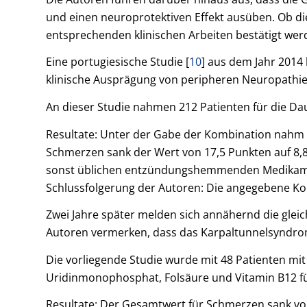
und einen neuroprotektiven Effekt ausüben. Ob di
entsprechenden klinischen Arbeiten bestätigt wer
Eine portugiesische Studie [
10
] aus dem Jahr 2014 
klinische Ausprägung von peripheren Neuropathi
An dieser Studie nahmen 212 Patienten für die D
Resultate: Unter der Gabe der Kombination nahm di
Schmerzen sank der Wert von 17,5 Punkten auf 8,8 
sonst üblichen entzündungshemmenden Medikament
Schlussfolgerung der Autoren: Die angegebene Kom
Zwei Jahre später melden sich annähernd die gleic
Autoren vermerken, dass das Karpaltunnelsyndrom
Die vorliegende Studie wurde mit 48 Patienten mit
Uridinmonophosphat, Folsäure und Vitamin B12 fü
Resultate: Der Gesamtwert für Schmerzen sank von