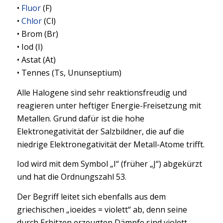
•
Fluor
(F)
•
Chlor
(Cl)
• Brom (Br)
• Iod (I)
• Astat (At)
• Tennes (Ts, Ununseptium)
Alle Halogene sind sehr reaktionsfreudig und
reagieren unter heftiger Energie-Freisetzung mit
Metallen. Grund dafür ist die hohe
Elektronegativität der Salzbildner, die auf die
niedrige Elektronegativität der Metall-Atome trifft.
Iod wird mit dem Symbol „I“ (früher „J“) abgekürzt
und hat die Ordnungszahl 53.
Der Begriff leitet sich ebenfalls aus dem
griechischen „ioeides = violett“ ab, denn seine
durch Erhitzen erzeugten Dämpfe sind violett.