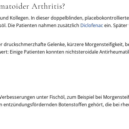
matoider Arthritis?
nd Kollegen. In dieser doppelblinden, placebokontrolliert
söl. Die Patienten nahmen zusätzlich
Diclofenac
ein. Später
 druckschmerzhafte Gelenke, kürzere Morgensteifigkeit, be
ert: Einige Patienten konnten nichtsteroidale Antirheumat
e Verbesserungen unter Fischöl, zum Beispiel bei Morgenstei
 den entzündungsfördernden Botenstoffen gehört, die bei rh