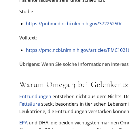
Patientenauswahl sehr unterschiedlich.
Studie:
https://pubmed.ncbi.nlm.nih.gov/37226250/
Volltext:
https://pmc.ncbi.nlm.nih.gov/articles/PMC1021
Übrigens: Wenn Sie solche Informationen interess
Warum
Omega 3
bei Gelenkent
Entzündungen
entstehen nicht aus dem Nichts. D
Fettsäure
steckt besonders in tierischen Lebensmi
Leukotriene, die Entzündungen verstärken können
EPA
und DHA, die beiden wichtigsten marinen Omeg