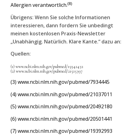
(8)
Allergien verantwortlich.
Übrigens: Wenn Sie solche Informationen
interessieren, dann fordern Sie unbedingt
meinen kostenlosen Praxis-Newsletter
„Unabhängig. Natürlich. Klare Kante.“ dazu an:
Quellen:
(1)
www.ncbi.nlm.nih.gov/pubmed/15942432
(2)
www.ncbi.nlm.nih.gov/pubmed/21515397
(3)
www.ncbi.nlm.nih.gov/pubmed/7934445
(4)
www.ncbi.nlm.nih.gov/pubmed/21037011
(5)
www.ncbi.nlm.nih.gov/pubmed/20492180
(6)
www.ncbi.nlm.nih.gov/pubmed/20501441
(7)
www.ncbi.nlm.nih.gov/pubmed/19392993