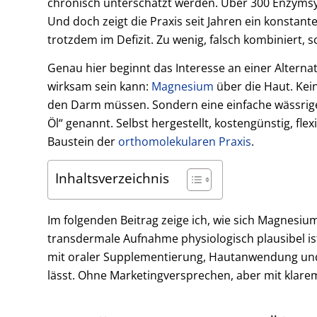
chronisch unterschätzt werden. Über 300 Enzymsy
Und doch zeigt die Praxis seit Jahren ein konsta
trotzdem im Defizit. Zu wenig, falsch kombiniert,
Genau hier beginnt das Interesse an einer Alternat
wirksam sein kann:
Magnesium
über die Haut. Kein
den Darm müssen. Sondern eine einfache wässrig
Öl“ genannt. Selbst hergestellt, kostengünstig, fl
Baustein der
orthomolekularen Praxis
.
Inhaltsverzeichnis
Im folgenden Beitrag zeige ich, wie sich Magnesium
transdermale Aufnahme physiologisch plausibel ist
mit oraler Supplementierung, Hautanwendung und
lässt. Ohne Marketingversprechen, aber mit klarem 