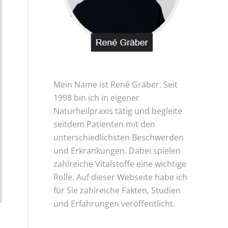
Mein Name ist René Gräber. Seit
1998 bin ich in eigener
Naturheilpraxis tätig und begleite
seitdem Patienten mit den
unterschiedlichsten Beschwerden
und Erkrankungen. Dabei spielen
zahlreiche Vitalstoffe eine wichtige
Rolle. Auf dieser Webseite habe ich
für Sie zahlreiche Fakten, Studien
und Erfahrungen veröffentlicht.