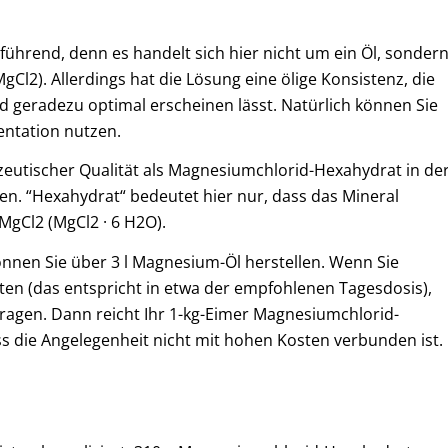
führend, denn es handelt sich hier nicht um ein Öl, sonder
l2). Allerdings hat die Lösung eine ölige Konsistenz, die
d geradezu optimal erscheinen lässt. Natürlich können Sie
ntation nutzen.
eutischer Qualität als Magnesiumchlorid-Hexahydrat in de
n. “Hexahydrat“ bedeutet hier nur, dass das Mineral
 MgCl2 (MgCl2 · 6 H2O).
önnen Sie über 3 l Magnesium-Öl herstellen. Wenn Sie
n (das entspricht in etwa der empfohlenen Tagesdosis),
agen. Dann reicht Ihr 1-kg-Eimer Magnesiumchlorid-
s die Angelegenheit nicht mit hohen Kosten verbunden ist.