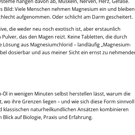
steme hängen davon ab, Muskeln, Nerven, Herz, Gefäße.
ntes Bild: Viele Menschen nehmen Magnesium ein und bleiben
 schlecht aufgenommen. Oder schlicht am Darm gescheitert.
ive, die weder neu noch exotisch ist, aber erstaunlich
 Pulver, das den Magen reizt. Keine Tabletten, die durch
e Lösung aus Magnesiumchlorid – landläufig „Magnesium-
exibel dosierbar und aus meiner Sicht ein ernst zu nehmende
-Öl in wenigen Minuten selbst herstellen lässt, warum die
, wo ihre Grenzen liegen – und wie sich diese Form sinnvoll
 klassischen naturheilkundlichen Ansätzen kombinieren
Blick auf Biologie, Praxis und Erfahrung.