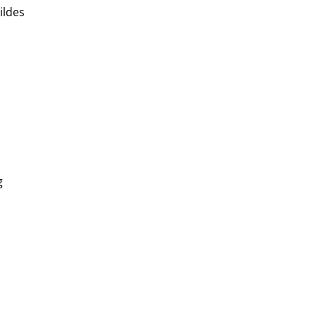
ildes
g