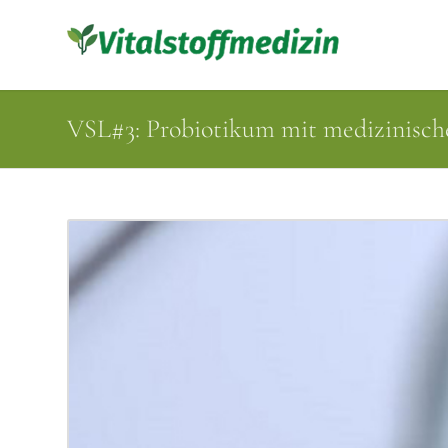
VSL#3: Probiotikum mit medizinisc