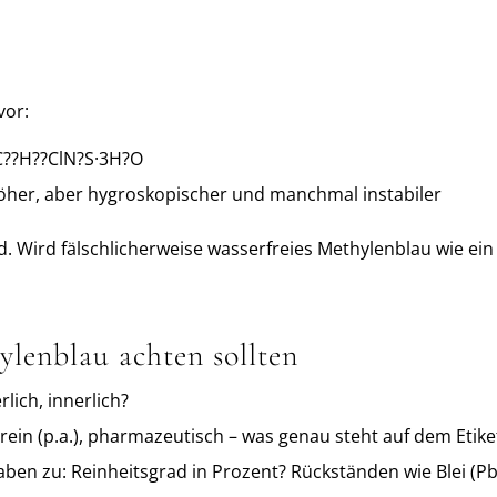
vor:
 C??H??ClN?S·3H?O
höher, aber hygroskopischer und manchmal instabiler
d. Wird fälschlicherweise wasserfreies Methylenblau wie ein
lenblau achten sollten
ich, innerlich?
rein (p.a.), pharmazeutisch – was genau steht auf dem Etike
aben zu: Reinheitsgrad in Prozent? Rückständen wie Blei (P