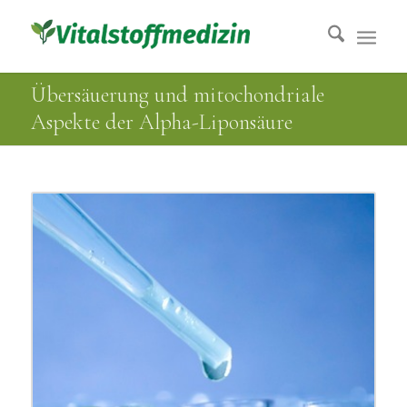
Übersäuerung und mitochondriale
Aspekte der Alpha-Liponsäure