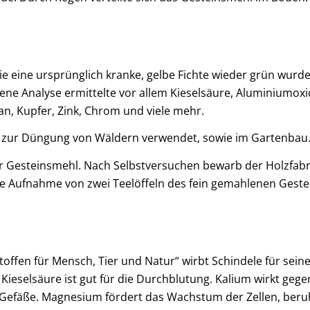
wie eine ursprünglich kranke, gelbe Fichte wieder grün wur
ene Analyse ermittelte vor allem Kieselsäure, Aluminiumoxi
n, Kupfer, Zink, Chrom und viele mehr.
z zur Düngung von Wäldern verwendet, sowie im Gartenbau
ür Gesteinsmehl. Nach Selbstversuchen bewarb der Holzfabr
e Aufnahme von zwei Teelöffeln des fein gemahlenen Geste
toffen für Mensch, Tier und Natur“ wirbt Schindele für sei
. Kieselsäure ist gut für die Durchblutung. Kalium wirkt ge
e Gefäße. Magnesium fördert das Wachstum der Zellen, beruhi