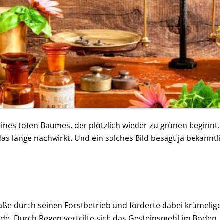
nes toten Baumes, der plötzlich wieder zu grünen beginnt. E
das lange nachwirkt. Und ein solches Bild besagt ja bekann
aße durch seinen Forstbetrieb und förderte dabei krümelige
de. Durch Regen verteilte sich das Gesteinsmehl im Boden.