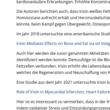
kardiovaskuläre Erkrankungen. Erhöhte Konzentra
Die Autoren berichten auch, dass Irisin weißes Fet
Homöostase aufrecht erhält und Herzmuskelschäden
könnte, beim Kampf gegen Übergewicht, Osteopor
Im Jahr 2018 untersuchte eine amerikanische Studi
Irisin Mediates Effects on Bone and Fat via αV In
Auch hier werden die zuvor genannten Aktivitäten v
identifiziert werden konnte. Demzufolge ist die B
Fettzellen verbunden. Irisin erhöht die Lebensdaue
welches die Regeneration und Neuschaffung von K
Eine Studie aus dem Jahr 2021 untersuchte Irisin be
Role of Irisin in Myocardial Infarction, Heart Fai
Hier ist es interessant zu vermerken, dass in der
indem oxidativer Stress und Entzündungsprozesse