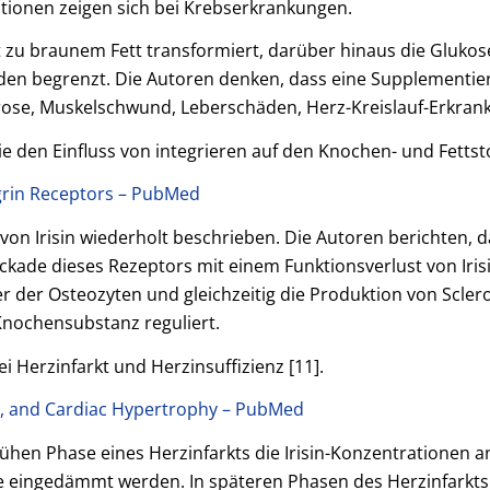
tionen zeigen sich bei Krebserkrankungen.
t zu braunem Fett transformiert, darüber hinaus die Glukose
 begrenzt. Die Autoren denken, dass eine Supplementierung
ose, Muskelschwund, Leberschäden, Herz-Kreislauf-Erkrank
e den Einfluss von integrieren auf den Knochen- und Fettsto
tegrin Receptors – PubMed
on Irisin wiederholt beschrieben. Die Autoren berichten, d
lockade dieses Rezeptors mit einem Funktionsverlust von Iri
r der Osteozyten und gleichzeitig die Produktion von Sclero
nochensubstanz reguliert.
i Herzinfarkt und Herzinsuffizienz [11].
lure, and Cardiac Hypertrophy – PubMed
 frühen Phase eines Herzinfarkts die Irisin-Konzentrationen
 eingedämmt werden. In späteren Phasen des Herzinfarkts 