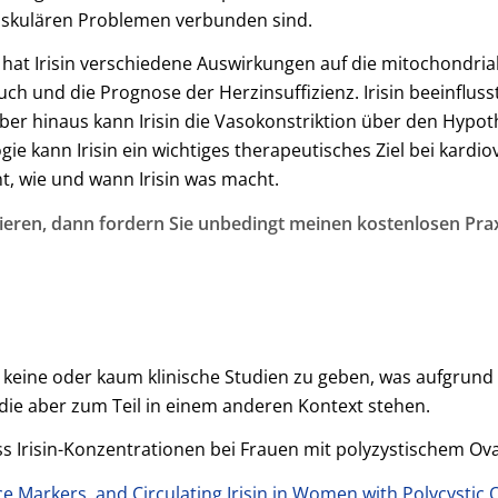
askulären Problemen verbunden sind.
 hat Irisin verschiedene Auswirkungen auf die mitochondrial
h und die Prognose der Herzinsuffizienz. Irisin beeinfluss
er hinaus kann Irisin die Vasokonstriktion über den Hypo
ogie kann Irisin ein wichtiges therapeutisches Ziel bei kard
t, wie und wann Irisin was macht.
ieren, dann fordern Sie unbedingt meinen kostenlosen Prax
in keine oder kaum klinische Studien zu geben, was aufgrund 
, die aber zum Teil in einem anderen Kontext stehen.
ss Irisin-Konzentrationen bei Frauen mit polyzystischem Ova
ce Markers, and Circulating Irisin in Women with Polycyst