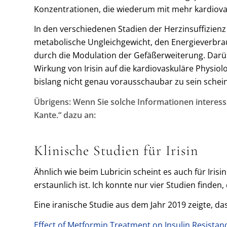
Konzentrationen, die wiederum mit mehr kardiov
In den verschiedenen Stadien der Herzinsuffizienz
metabolische Ungleichgewicht, den Energieverbrauc
durch die Modulation der Gefäßerweiterung. Darüb
Wirkung von Irisin auf die kardiovaskuläre Physiol
bislang nicht genau vorausschaubar zu sein schein
Übrigens: Wenn Sie solche Informationen interess
Kante.“ dazu an:
Klinische Studien für Irisin
Ähnlich wie beim Lubricin scheint es auch für Iris
erstaunlich ist. Ich konnte nur vier Studien finden
Eine iranische Studie aus dem Jahr 2019 zeigte, da
Effect of Metformin Treatment on Insulin Resistan