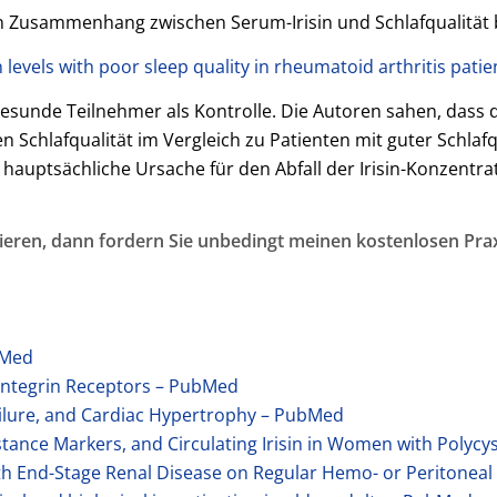
 Zusammenhang zwischen Serum-Irisin und Schlafqualität be
n levels with poor sleep quality in rheumatoid arthritis pat
esunde Teilnehmer als Kontrolle. Die Autoren sahen, dass di
n Schlafqualität im Vergleich zu Patienten mit guter Schla
 hauptsächliche Ursache für den Abfall der Irisin-Konzentra
ieren, dann fordern Sie unbedingt meinen kostenlosen Prax
bMed
V Integrin Receptors – PubMed
 Failure, and Cardiac Hypertrophy – PubMed
istance Markers, and Circulating Irisin in Women with Poly
with End-Stage Renal Disease on Regular Hemo- or Peritoneal