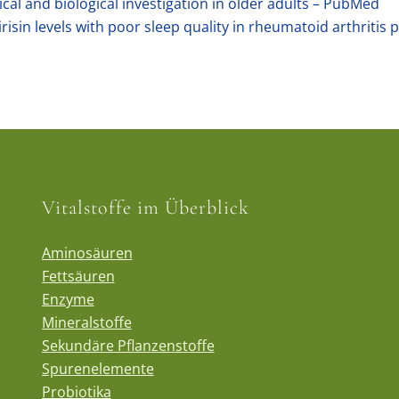
nical and biological investigation in older adults – PubMed
risin levels with poor sleep quality in rheumatoid arthritis
Vitalstoffe im Überblick
Aminosäuren
Fettsäuren
Enzyme
Mineralstoffe
Sekundäre Pflanzenstoffe
Spurenelemente
Probiotika