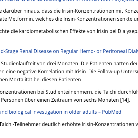
te darüber hinaus, dass die Irisin-Konzentrationen mit Kon
ate Metformin, welches die Irisin-Konzentrationen senkte un
hte die kardiometabolischen Effekte von Irisin bei Dialyse
 End-Stage Renal Disease on Regular Hemo- or Peritoneal Dia
 Studienlaufzeit von drei Monaten. Die Patienten hatten deu
n eine negative Korrelation mit Irisin. Die Follow-up Unt
inen Mortalität bei diesen Patienten.
Konzentrationen bei Studienteilnehmern, die Taichi durchfü
 Personen über einen Zeitraum von sechs Monaten [14].
l and biological investigation in older adults – PubMed
 Taichi-Teilnehmer deutlich erhöhte Irisin-Konzentratione