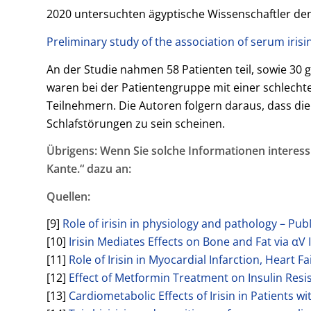
2020 untersuchten ägyptische Wissenschaftler den
Preliminary study of the association of serum irisi
An der Studie nahmen 58 Patienten teil, sowie 30 g
waren bei der Patientengruppe mit einer schlechte
Teilnehmern. Die Autoren folgern daraus, dass die
Schlafstörungen zu sein scheinen.
Übrigens: Wenn Sie solche Informationen interess
Kante.“ dazu an:
Quellen:
[9]
Role of irisin in physiology and pathology – Pu
[10]
Irisin Mediates Effects on Bone and Fat via α
[11]
Role of Irisin in Myocardial Infarction, Heart
[12]
Effect of Metformin Treatment on Insulin Res
[13]
Cardiometabolic Effects of Irisin in Patients 