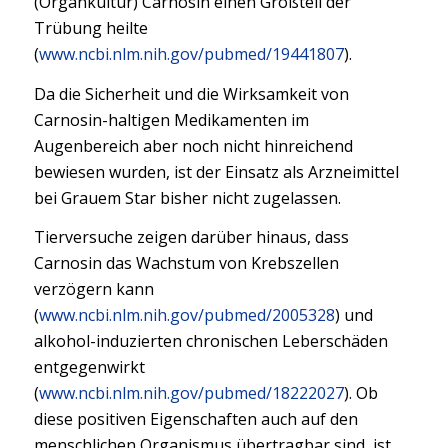
(Organkultur) Carnosin einen Großteil der
Trübung heilte
(
www.ncbi.nlm.nih.gov/pubmed/19441807
).
Da die Sicherheit und die Wirksamkeit von
Carnosin-haltigen Medikamenten im
Augenbereich aber noch nicht hinreichend
bewiesen wurden, ist der Einsatz als Arzneimittel
bei Grauem Star bisher nicht zugelassen.
Tierversuche zeigen darüber hinaus, dass
Carnosin das Wachstum von Krebszellen
verzögern kann
(
www.ncbi.nlm.nih.gov/pubmed/2005328
) und
alkohol-induzierten chronischen Leberschäden
entgegenwirkt
(
www.ncbi.nlm.nih.gov/pubmed/18222027
). Ob
diese positiven Eigenschaften auch auf den
menschlichen Organismus übertragbar sind, ist