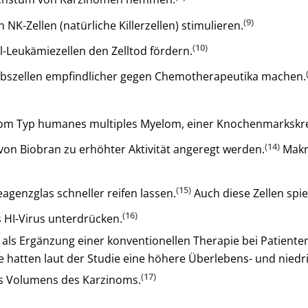
(9)
 NK-Zellen (natürliche Killerzellen) stimulieren.
(10)
-Leukämiezellen den Zelltod fördern.
bszellen empfindlicher gegen Chemotherapeutika machen.
m Typ humanes multiples Myelom, einer Knochenmarkskrebs
(14)
on Biobran zu erhöhter Aktivität angeregt werden.
Makro
(15)
genzglas schneller reifen lassen.
Auch diese Zellen spi
(16)
s HI-Virus unterdrücken.
n als Ergänzung einer konventionellen Therapie bei Patient
 hatten laut der Studie eine höhere Überlebens- und nied
(17)
es Volumens des Karzinoms.