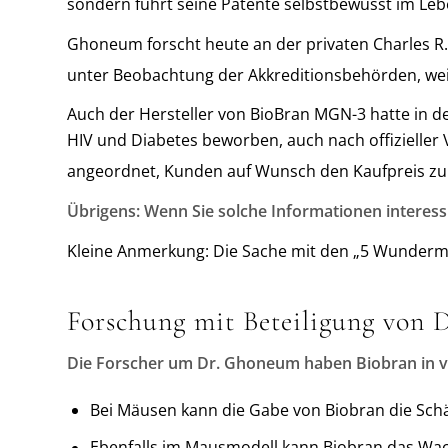
sondern führt seine Patente selbstbewusst im Leb
Ghoneum forscht heute an der privaten Charles R. 
unter Beobachtung der Akkreditionsbehörden, weil
Auch der Hersteller von BioBran MGN-3 hatte in de
HIV und Diabetes beworben, auch nach offizielle
angeordnet, Kunden auf Wunsch den Kaufpreis zu
Übrigens: Wenn Sie solche Informationen interess
Kleine Anmerkung: Die Sache mit den „5 Wundermit
Forschung mit Beteiligung von
Die Forscher um Dr. Ghoneum haben Biobran in ve
Bei Mäusen kann die Gabe von Biobran die Schä
Ebenfalls im Mausmodell kann Biobran das W