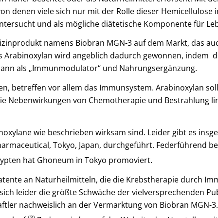
 denen viele sich nur mit der Rolle dieser Hemicellulose 
ntersucht und als mögliche diätetische Komponente für Leb
edizinprodukt namens Biobran MGN-3 auf dem Markt, das auch
s Arabinoxylan wird angeblich dadurch gewonnen, indem di
l dann als „Immunmodulator“ und Nahrungsergänzung.
n, betreffen vor allem das Immunsystem. Arabinoxylan soll
die Nebenwirkungen von Chemotherapie und Bestrahlung lin
inoxylane wie beschrieben wirksam sind. Leider gibt es insg
maceutical, Tokyo, Japan, durchgeführt. Federführend bei d
ypten hat Ghoneum in Tokyo promoviert.
Patente an Naturheilmitteln, die die Krebstherapie durch I
sich leider die größte Schwäche der vielversprechenden Pub
ftler nachweislich an der Vermarktung von Biobran MGN-3. 
(3)