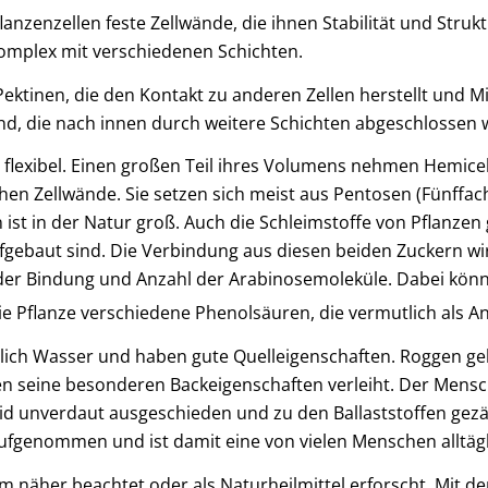
flanzenzellen feste Zellwände, die ihnen Stabilität und Stru
Komplex mit verschiedenen Schichten.
ktinen, die den Kontakt zu anderen Zellen herstellt und Mit
and, die nach innen durch weitere Schichten abgeschlossen 
 flexibel. Einen großen Teil ihres Volumens nehmen Hemice
chen Zellwände. Sie setzen sich meist aus Pentosen (Fünffa
en ist in der Natur groß. Auch die Schleimstoffe von Pflanze
gebaut sind. Die Verbindung aus diesen beiden Zuckern wird
t der Bindung und Anzahl der Arabinosemoleküle. Dabei kön
ie Pflanze verschiedene Phenolsäuren, die vermutlich als A
chlich Wasser und haben gute Quelleigenschaften. Roggen g
gen seine besonderen Backeigenschaften verleiht. Der Mensc
id unverdaut ausgeschieden und zu den Ballaststoffen gez
 aufgenommen und ist damit eine von vielen Menschen alltägl
näher beachtet oder als Naturheilmittel erforscht. Mit dem