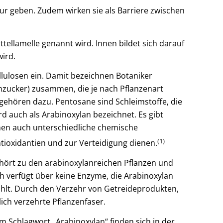
ktur geben. Zudem wirken sie als Barriere zwischen
tellamelle genannt wird. Innen bildet sich darauf
wird.
llulosen ein. Damit bezeichnen Botaniker
chzucker) zusammen, die je nach Pflanzenart
n gehören dazu. Pentosane sind Schleimstoffe, die
 auch als Arabinoxylan bezeichnet. Es gibt
nen auch unterschiedliche chemische
(1)
ntioxidantien und zur Verteidigung dienen.
ehört zu den arabinoxylanreichen Pflanzen und
h verfügt über keine Enzyme, die Arabinoxylan
ählt. Durch den Verzehr von Getreideprodukten,
ich verzehrte Pflanzenfaser.
 Schlagwort „Arabinoxylan“ finden sich in der