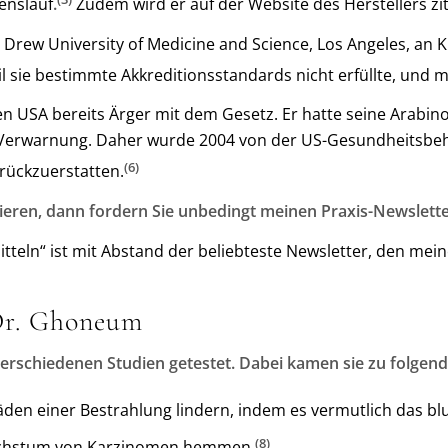
enslauf
.
Zudem wird er auf der Website des Herstellers zit
Drew University of Medicine and Science, Los Angeles, an Kr
 sie bestimmte Akkreditionsstandards nicht erfüllte, und 
n USA bereits Ärger mit dem Gesetz. Er hatte seine Arabino
r Verwarnung. Daher wurde 2004 von der US-Gesundheitsbeh
(6)
rückzuerstatten.
ieren, dann fordern Sie unbedingt meinen Praxis-Newslette
teln“ ist mit Abstand der beliebteste Newsletter, den mei
 Dr. Ghoneum
rschiedenen Studien getestet. Dabei kamen sie zu folgend
den einer Bestrahlung lindern, indem es vermutlich das b
(8)
achstum von Karzinomen hemmen.