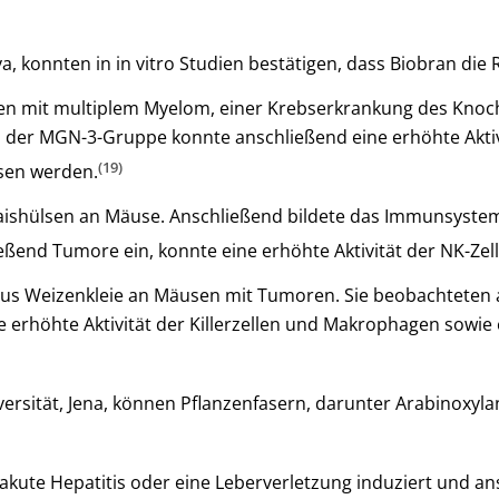
a, konnten in in vitro Studien bestätigen, dass Biobran die 
nten mit multiplem Myelom, einer Krebserkrankung des Kno
n der MGN-3-Gruppe konnte anschließend eine erhöhte Aktivi
(19)
esen werden.
aishülsen an Mäuse. Anschließend bildete das Immunsystem 
eßend Tumore ein, konnte eine erhöhte Aktivität der NK-Zel
 aus Weizenkleie an Mäusen mit Tumoren. Sie beobachteten 
höhte Aktivität der Killerzellen und Makrophagen sowie ei
Universität, Jena, können Pflanzenfasern, darunter Arabinoxy
 akute Hepatitis oder eine Leberverletzung induziert und 