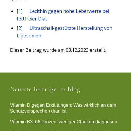
[1]
Lecithin gegen hohe Leberwerte bei
fettfreier Diät
[2]
Ultraschall-gestützte Herstellung von
Liposomen
Dieser Beitrag wurde am 03.12.2023 erstellt.
Neueste Beiträge im Blog
Vitamin D gegen Erkältungen: Was wirklich an dem
Schutzversprechen dran ist
Vitamin B3: 66 Prozent weniger Glaukomdiagnosen